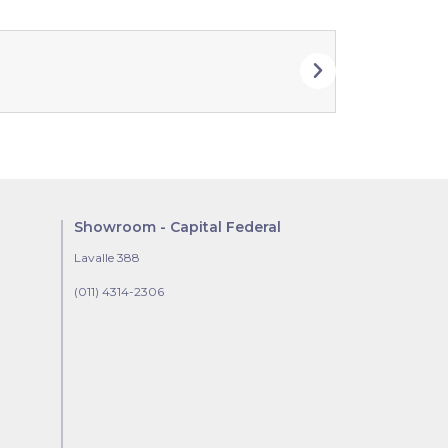
Frida Tabur
Showroom - Capital Federal
Lavalle 388
(011) 4314-2306