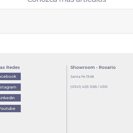
ras Redes
Showroom - Rosario
acebook
Santa Fe 1348
(0341) 425-1265 / 4361
nstagram
Linkedin
Youtube