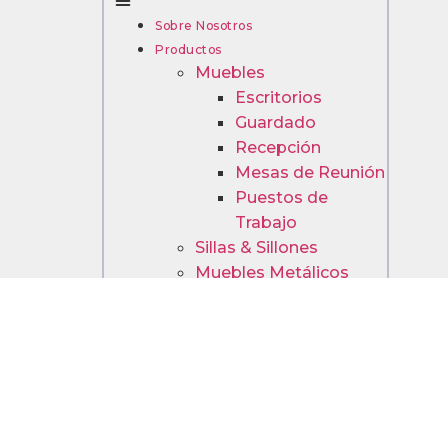
Sobre Nosotros
Productos
Muebles
Escritorios
Guardado
Recepción
Mesas de Reunión
Puestos de
Trabajo
Sillas & Sillones
Muebles Metálicos
Tabiques y Paneles
Accesorios
Complementos
Componentes de
Escritorios
Componentes de
Sillas